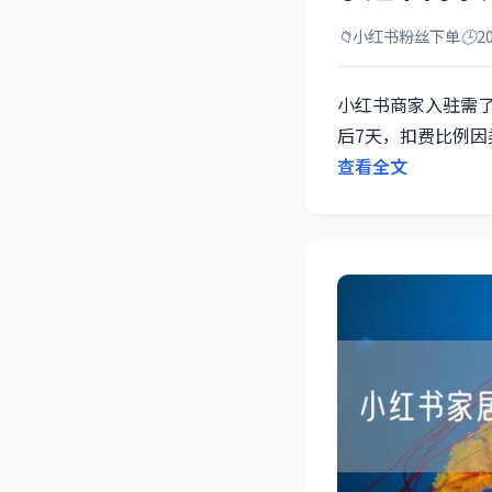
📁
小红书粉丝下单
🕒
2
小红书商家入驻需
后7天，扣费比例
查看全文